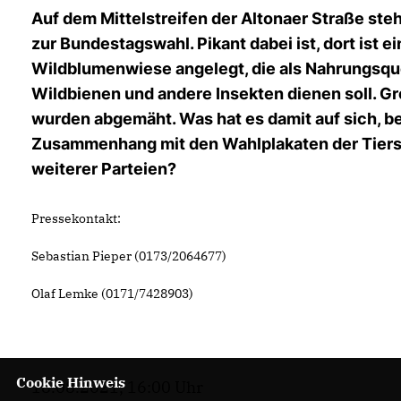
Auf dem Mittelstreifen der Altonaer Straße st
zur Bundestagswahl. Pikant dabei ist, dort ist e
Wildblumenwiese angelegt, die als Nahrungsque
Wildbienen und andere Insekten dienen soll. G
wurden abgemäht. Was hat es damit auf sich, be
Zusammenhang mit den Wahlplakaten der Tiers
weiterer Parteien?
Pressekontakt:
Sebastian Pieper (0173/2064677)
Olaf Lemke (0171/7428903)
Cookie Hinweis
18.08.2021, 16:00 Uhr